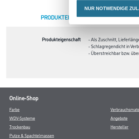
NUR NOTWENDIGE ZU
CURRENT
PRODUKTEIGENSCHAFTEN
ZU
TAB:
Produkteigenschaft
- Als Zuschnitt, Lieferlän
- Schlagregendicht in Ver
- Überstreichbar bzw. übe
Online-Shop
Farbe
Verbrauchsmate
WDV-Systeme
Angebote
Trockenbau
Hersteller
Putze & Spachtelmassen