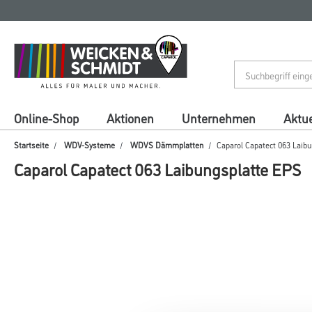
Zum
Zum
Inhalt
Navigationsmenü
springen
springen
Online-Shop
Aktionen
Unternehmen
Aktue
Startseite
WDV-Systeme
WDVS Dämmplatten
Caparol Capatect 063 Laib
Caparol Capatect 063 Laibungsplatte EPS