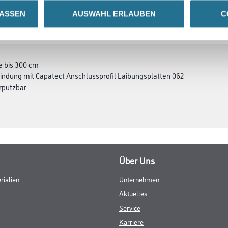
LASSEN
AUSWAHL ERLAUBEN
C
SATZINFOS
GEFAHRENHINWEISE
DAT
ge bis 300 cm
bindung mit Capatect Anschlussprofil Laibungsplatten 062
rputzbar
Über Uns
rialien
Unternehmen
Aktuelles
Service
Karriere