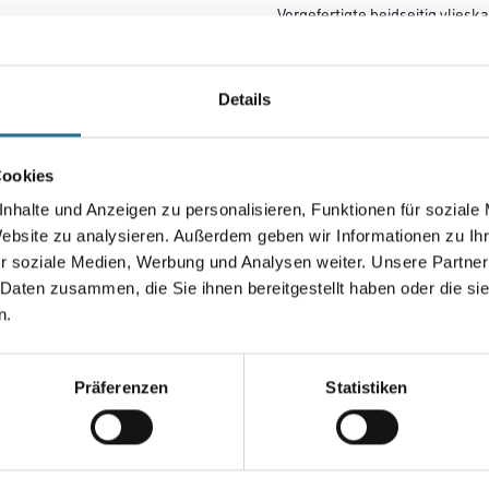
Vorgefertigte beidseitig vlies
fassadenseitigem Gewebeeck
zur schnellen und sauberen Au
Details
Breite in centimeter
Cookies
Plattenstärke
nhalte und Anzeigen zu personalisieren, Funktionen für soziale
Website zu analysieren. Außerdem geben wir Informationen zu I
r soziale Medien, Werbung und Analysen weiter. Unsere Partner
 Daten zusammen, die Sie ihnen bereitgestellt haben oder die s
n.
Umrechnungsfaktoren
Präferenzen
Statistiken