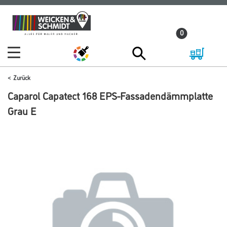
Zum
Zum
Inhalt
Navigationsmenü
0
springen
springen
Zurück
Caparol Capatect 168 EPS-Fassadendämmplatte
Grau E