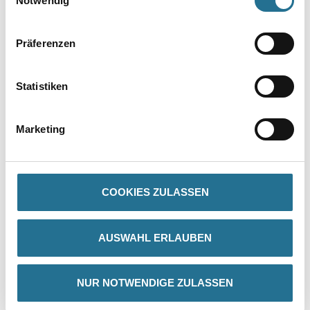
Notwendig
Präferenzen
PRODUKTEIGENSCHAFTEN
Statistiken
Produkteigenschaft
Marketing
- Kantenbildung: Stumpf
- Dämmoptimiert
- Bemessungswert der Wärmeleitfähigkeit λ = 0,032 W/(mK)
- Einfarbig grau
- Brandverhalten B1 nach DIN 4102-1
COOKIES ZULASSEN
- Brandverhalten E nach DIN EN 13501
- Format 1000 x 500 mm
Verbrauch
AUSWAHL ERLAUBEN
1 m²/m²
NUR NOTWENDIGE ZULASSEN