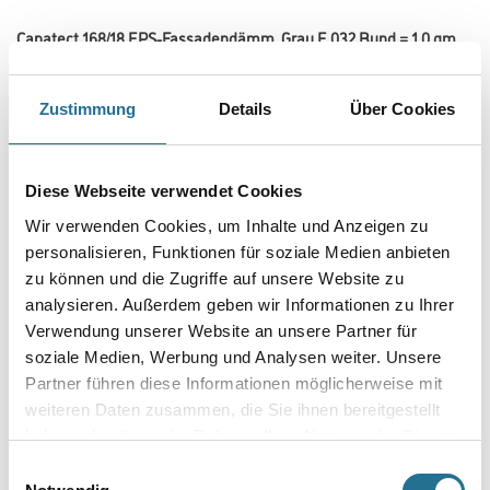
Capatect 168/18 EPS-Fassadendämm. Grau E 032 Bund = 1,0 qm
Art-Nr.:
1001-009161
Polystyrol-Hartschaum EPS 032 WDV nach DIN EN 13163.
Zustimmung
Details
Über Cookies
Gebinde
Diese Webseite verwendet Cookies
Wir verwenden Cookies, um Inhalte und Anzeigen zu
Plattenstärke
personalisieren, Funktionen für soziale Medien anbieten
zu können und die Zugriffe auf unsere Website zu
analysieren. Außerdem geben wir Informationen zu Ihrer
Verwendung unserer Website an unsere Partner für
soziale Medien, Werbung und Analysen weiter. Unsere
Umrechnungsfaktoren
Partner führen diese Informationen möglicherweise mit
weiteren Daten zusammen, die Sie ihnen bereitgestellt
haben oder die sie im Rahmen Ihrer Nutzung der Dienste
gesammelt haben.
Einwilligungsauswahl