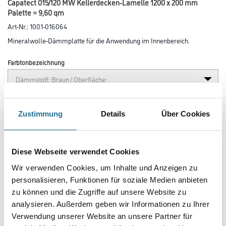
Capatect 015/120 MW Kellerdecken-Lamelle 1200 x 200 mm
Palette = 9,60 qm
Art-Nr.:
1001-016064
Mineralwolle-Dämmplatte für die Anwendung im Innenbereich.
Farbtonbezeichnung
Länge in centimeter
Zustimmung
Details
Über Cookies
Breite in centimeter
Diese Webseite verwendet Cookies
Wir verwenden Cookies, um Inhalte und Anzeigen zu
personalisieren, Funktionen für soziale Medien anbieten
Gebinde
zu können und die Zugriffe auf unsere Website zu
analysieren. Außerdem geben wir Informationen zu Ihrer
Verwendung unserer Website an unsere Partner für
Plattenstärke