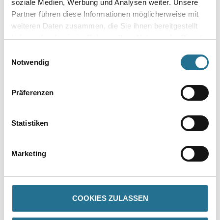
soziale Medien, Werbung und Analysen weiter. Unsere
Partner führen diese Informationen möglicherweise mit
weiteren Daten zusammen, die Sie ihnen bereitgestellt
haben oder die sie im Rahmen Ihrer Nutzung der Dienste
gesammelt haben.
Einwilligungsauswahl
Umrechnungsfaktoren
Notwendig
Präferenzen
Statistiken
Marketing
PRODUKTEIGENSCHAFTEN
Produkteigenschaft
COOKIES ZULASSEN
- Brandverhalten: Klasse A1 nach DIN EN 13501-1 (nichtbrennbar)
- Format: 1.200 x 200 mm