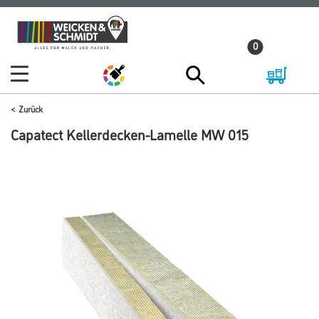
Zum
Zum
Inhalt
Navigationsmenü
0
springen
springen
Zurück
Capatect Kellerdecken-Lamelle MW 015