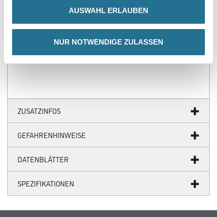
- Dickenspektrum: 50, 60 - 200 mm
- Bemessungswert der Wärmeleitfähigkeit: λB=0,038 W/(mK)
AUSWAHL ERLAUBEN
- Klebeseite: weiß vorbeschichtet
- Sichtseite: weiß vorbeschichtet mit gefasten Kanten
NUR NOTWENDIGE ZULASSEN
Verbrauch
1 m²/m²
ZUSATZINFOS
GEFAHRENHINWEISE
DATENBLÄTTER
SPEZIFIKATIONEN