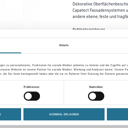
Dekorative Oberflächenbeschich
Capatect Fassadensystemen un
andere ebene, feste und tragfä
Farbtonbezeichnung
Details
Breite in centimeter
gen zu personalisieren, Funktionen für soziale Medien anbieten zu können und die Zugriffe auf
 unserer Website an unsere Partner für soziale Medien, Werbung und Analysen weiter. Unsere Pa
 die Sie ihnen bereitgestellt haben oder die sie im Rahmen Ihrer Nutzung der Dienste gesamme
Umrechnungsfaktoren
Präferenzen
Statistiken
N
AUSWAHL ERLAUBEN