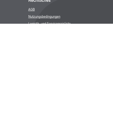
AGB
Nutzungsbedingungen
Logistik- und Servicepreisliste
Impressum
Datenschutz
Integrität
Kontakt
Follow Us
ICHER MWST.