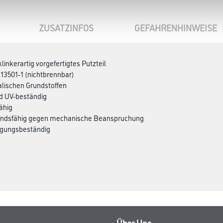
ZUSATZINFOS
GEFAHRENHINWEISE
inkerartig vorgefertigtes Putzteil
13501-1 (nichtbrennbar)
lischen Grundstoffen
d UV-beständig
ähig
standsfähig gegen mechanische Beanspruchung
inigungsbeständig
Über Uns