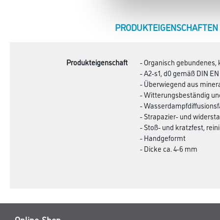
CURRENT
PRODUKTEIGENSCHAFTEN
TAB:
Produkteigenschaft
- Organisch gebundenes, kl
- A2-s1, d0 gemäß DIN EN 
- Überwiegend aus minera
- Witterungsbeständig un
- Wasserdampfdiffusionsf
- Strapazier- und wider
- Stoß- und kratzfest, re
- Handgeformt
- Dicke ca. 4-6 mm
Online-Shop