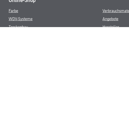
Farbe
Verbrauchsmate
WDV-Systeme
Angebote
Trockenbau
Hersteller
Putze & Spachtelmassen
Bodenbeläge
Wand- & Deckenbeläge
Werkzeug & Maschinen
* NUR FÜR 