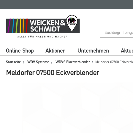
Zum
Zum
Inhalt
Navigationsmenü
springen
springen
Online-Shop
Aktionen
Unternehmen
Aktue
Startseite
WDV-Systeme
WDVS Flachverblender
Meldorfer 07500 Eckverbl
Meldorfer 07500 Eckverblender