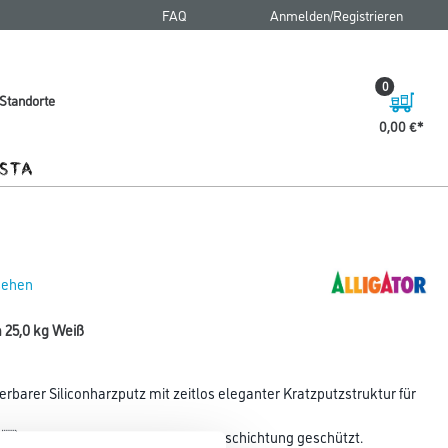
FAQ
Anmelden/Registrieren
0
Standorte
0,00 €
 sehen
 25,0 kg Weiß
ierbarer Siliconharzputz mit zeitlos eleganter Kratzputzstruktur für
tigem Algen- und Pilzbefall der Beschichtung geschützt.