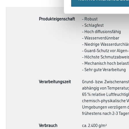
TAB:
Produkteigenschaft
- Robust
- Schlagfest
- Hoch diffusionsfähig
- Wasserverdünnbar
- Niedrige Wasserdurchlä
- Guard-Schutz vor Algen-
- Höchste Schmutzabwei
- Mechanisch hoch belast
- Sehr gute Verarbeitung
Verarbeitungszeit
Grund- bzw. Zwischenanstr
abhängig von Temperatur,
65 % relative Luftfeuchti
chemisch-physikalische V
Umgebungen verzögern die
frühestens nach 2-3 Tagen
Verbrauch
ca. 2.400 g/m²