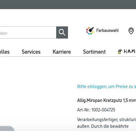
Farbauswahl
lles
Services
Karriere
Sortiment
Bitte einloggen, um Preise zu
Allig.Miropan Kratzputz 1,5 mm
Art-Nr.:
1002-004725
Verarbeitungsfertiger, struktur
außen. Durch die bewährte
Guard-Technologie vor frühzei