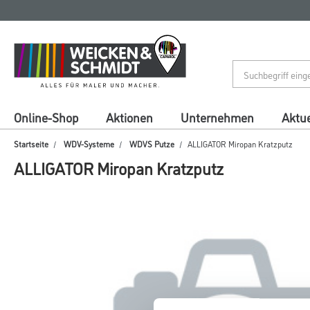
Zum
Zum
Inhalt
Navigationsmenü
springen
springen
Online-Shop
Aktionen
Unternehmen
Aktue
Startseite
WDV-Systeme
WDVS Putze
ALLIGATOR Miropan Kratzputz
ALLIGATOR Miropan Kratzputz