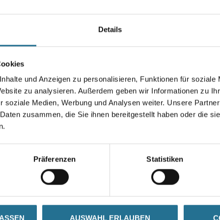
Farbtonbezeichnung
Details
Gebinde
Cookies
nhalte und Anzeigen zu personalisieren, Funktionen für soziale
Website zu analysieren. Außerdem geben wir Informationen zu I
r soziale Medien, Werbung und Analysen weiter. Unsere Partner
Zur Farbauswahl für Ihr
 Daten zusammen, die Sie ihnen bereitgestellt haben oder die s
Wunschfarbton
n.
Präferenzen
Statistiken
N
ZUSATZINFOS
GEFAHRENHINWEISE
LASSEN
AUSWAHL ERLAUBEN
C