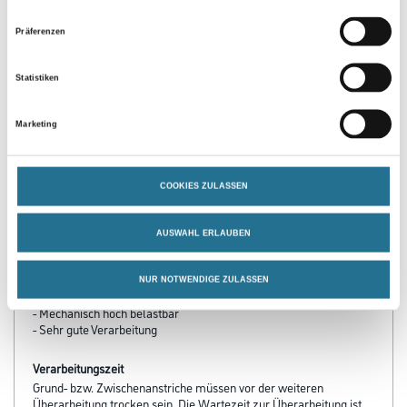
Präferenzen
Statistiken
Marketing
PRODUKTEIGENSCHAFTEN
Produkteigenschaft
COOKIES ZULASSEN
- Robust
- Schlagfest
- Hoch diffusionsfähig
AUSWAHL ERLAUBEN
- Wasserverdünnbar
- Niedrige Wasserdurchlässigkeit
- Guard-Schutz vor Algen- und Pilzbefall der Beschichtung
NUR NOTWENDIGE ZULASSEN
- Höchste Schmutzabweisung
- Mechanisch hoch belastbar
- Sehr gute Verarbeitung
Verarbeitungszeit
Grund- bzw. Zwischenanstriche müssen vor der weiteren
Überarbeitung trocken sein. Die Wartezeit zur Überarbeitung ist