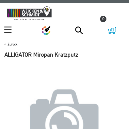
Zum
Zum
Inhalt
Navigationsmenü
0
springen
springen
Zurück
ALLIGATOR Miropan Kratzputz