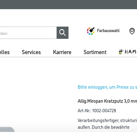
Farbauswahl
lles
Services
Karriere
Sortiment
Bitte einloggen, um Preise zu
Allig.Miropan Kratzputz 3,0 mm
Art-Nr.:
1002-004728
Verarbeitungsfertiger, struktur
außen. Durch die bewährte
Guard-Technologie vor frühzei