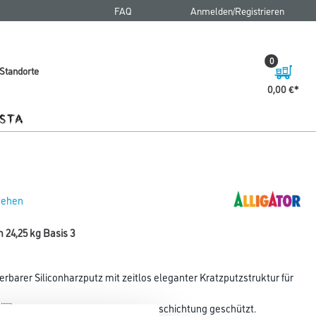
FAQ
Anmelden/Registrieren
0
Standorte
0,00 €
 sehen
 24,25 kg Basis 3
ierbarer Siliconharzputz mit zeitlos eleganter Kratzputzstruktur für
tigem Algen- und Pilzbefall der Beschichtung geschützt.