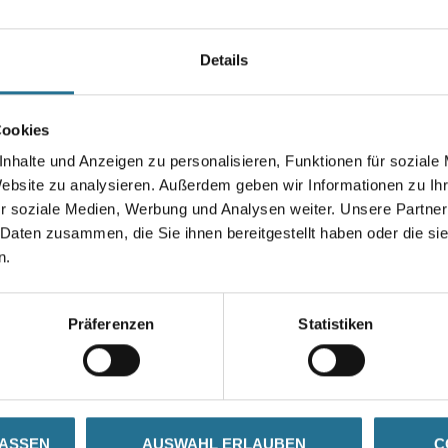
Farbtonbezeichnung
Details
Gebinde
Cookies
nhalte und Anzeigen zu personalisieren, Funktionen für soziale
Website zu analysieren. Außerdem geben wir Informationen zu I
r soziale Medien, Werbung und Analysen weiter. Unsere Partner
Zur Farbauswahl für Ihr
 Daten zusammen, die Sie ihnen bereitgestellt haben oder die s
Wunschfarbton
n.
Präferenzen
Statistiken
N
ZUSATZINFOS
GEFAHRENHINWEISE
LASSEN
AUSWAHL ERLAUBEN
C