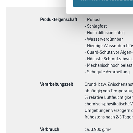
TAB:
Produkteigenschaft
- Robust
- Schlagfest
- Hoch diffusionsfähig
- Wasserverdünnbar
- Niedrige Wasserdurchlä
- Guard-Schutz vor Algen-
- Höchste Schmutzabwei
- Mechanisch hoch belast
- Sehr gute Verarbeitung
Verarbeitungszeit
Grund- bzw. Zwischenanstr
abhängig von Temperatur,
% relative Luftfeuchtigke
chemisch-physikalische V
Umgebungen verzögern die
frühestens nach 2-3 Tagen
Verbrauch
ca. 3.900 g/m²