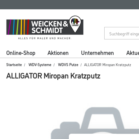
Zum
Zum
Inhalt
Navigationsmenü
springen
springen
Online-Shop
Aktionen
Unternehmen
Aktue
Startseite
WDV-Systeme
WDVS Putze
ALLIGATOR Miropan Kratzputz
ALLIGATOR Miropan Kratzputz