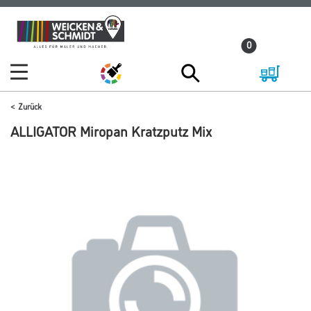
Zum
Zum
Inhalt
Navigationsmenü
0
springen
springen
Zurück
ALLIGATOR Miropan Kratzputz Mix