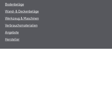
Bodenbeläge
Wand- & Deckenbeläge
Werkzeug & Maschinen
Verbrauchsmaterialien
Angebote
Hersteller
Über Uns
Unternehmen
Aktuelles
Service
Karriere
Sortiment
FAQ
Rechtliches