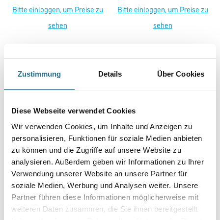
Bitte einloggen, um Preise zu
Bitte einloggen, um Preise zu
sehen
sehen
Zustimmung
Details
Über Cookies
PRODUKTEIGENSCHAFTEN
Produkteigenschaft
Diese Webseite verwendet Cookies
- Zur sauberen Tropfkantenausbildung kombinierbar mit Capatect
Sockelaufsteckprofil Rollprofiliert 689
Wir verwenden Cookies, um Inhalte und Anzeigen zu
personalisieren, Funktionen für soziale Medien anbieten
zu können und die Zugriffe auf unsere Website zu
analysieren. Außerdem geben wir Informationen zu Ihrer
Verwendung unserer Website an unsere Partner für
ZUSATZINFOS
soziale Medien, Werbung und Analysen weiter. Unsere
Partner führen diese Informationen möglicherweise mit
GEFAHRENHINWEISE
weiteren Daten zusammen, die Sie ihnen bereitgestellt