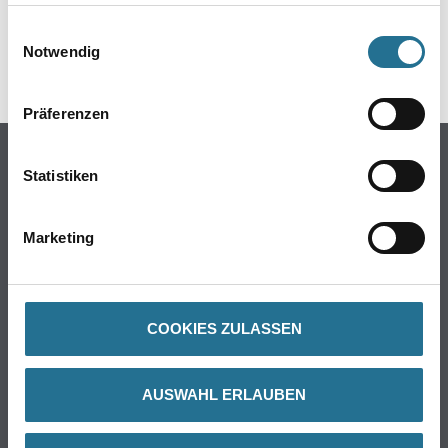
haben oder die sie im Rahmen Ihrer Nutzung der Dienste
DATENBLÄTTER
gesammelt haben.
Einwilligungsauswahl
Notwendig
SPEZIFIKATIONEN
Präferenzen
Online-Shop
Statistiken
Farbe
WDV-Systeme
Marketing
Trockenbau
Putze & Spachtelmassen
Bodenbeläge
COOKIES ZULASSEN
Wand- & Deckenbeläge
Werkzeug & Maschinen
Verbrauchsmaterialien
AUSWAHL ERLAUBEN
Angebote
Hersteller