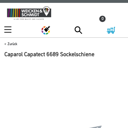
Zum
Zum
Inhalt
Navigationsmenü
0
springen
springen
Zurück
Caparol Capatect 6689 Sockelschiene