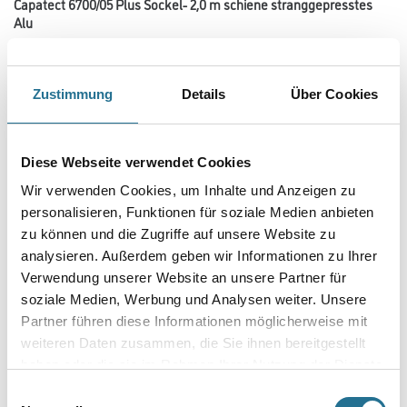
Capatect 6700/05 Plus Sockel- 2,0 m schiene stranggepresstes
Alu
Art-Nr.:
1001-002226
Stranggepresstes Aluminiumprofil für den Sockelabschluss, mit
spezieller Profilierung und Tropfkante.
Zustimmung
Details
Über Cookies
Länge in centimeter
Diese Webseite verwendet Cookies
Wir verwenden Cookies, um Inhalte und Anzeigen zu
Breite in centimeter
personalisieren, Funktionen für soziale Medien anbieten
zu können und die Zugriffe auf unsere Website zu
analysieren. Außerdem geben wir Informationen zu Ihrer
Gebinde
Verwendung unserer Website an unsere Partner für
soziale Medien, Werbung und Analysen weiter. Unsere
Partner führen diese Informationen möglicherweise mit
weiteren Daten zusammen, die Sie ihnen bereitgestellt
haben oder die sie im Rahmen Ihrer Nutzung der Dienste
gesammelt haben.
Einwilligungsauswahl