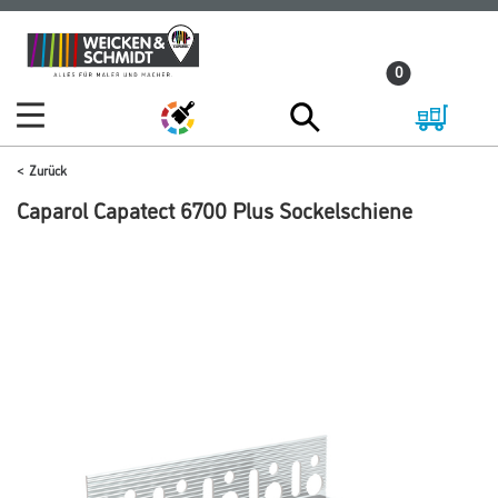
Zum
Zum
Inhalt
Navigationsmenü
0
springen
springen
Zurück
Caparol Capatect 6700 Plus Sockelschiene