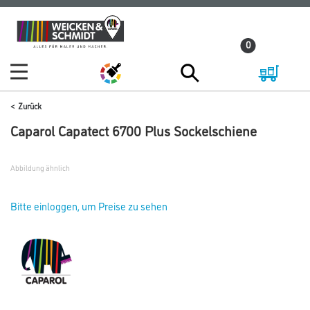
Zum
Zum
Inhalt
Navigationsmenü
0
springen
springen
Zurück
Caparol Capatect 6700 Plus Sockelschiene
Abbildung ähnlich
Bitte einloggen, um Preise zu sehen