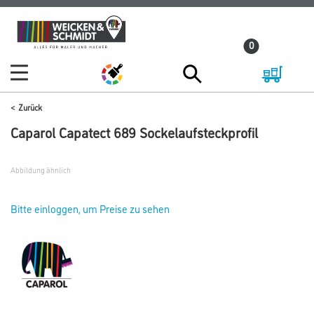
Zum
Zum
Inhalt
Navigationsmenü
0
springen
springen
Zurück
Caparol Capatect 689 Sockelaufsteckprofil
Abbildung ähnlich
Bitte einloggen, um Preise zu sehen