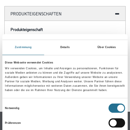
PRODUKTEIGENSCHAFTEN
Produkteigenschaft
- Breite Gewebestreifen ca. 13 cm
Zustimmung
Details
Über Cookies
Diese Webseite verwendet Cookies
ZUSATZINFOS
Wir verwenden Cookies, um Inhalte und Anzeigen zu personalisieren, Funktionen für
soziale Medien anbieten zu können und die Zugriffe auf unsere Website zu analysieren.
Außerdem geben wir Informationen zu Ihrer Verwendung unserer Website an unsere
GEFAHRENHINWEISE
Partner für soziale Medien, Werbung und Analysen weiter. Unsere Partner führen diese
Informationen möglicherweise mit weiteren Daten zusammen, die Sie ihnen bereitgestellt
haben oder die sie im Rahmen Ihrer Nutzung der Dienste gesammelt haben.
SPEZIFIKATIONEN
Einwilligungsauswahl
Notwendig
Online-Shop
Präferenzen