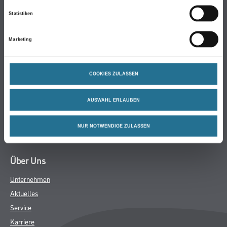
Farbe
Statistiken
WDV-Systeme
Trockenbau
Marketing
Putze & Spachtelmassen
Bodenbeläge
Wand- & Deckenbeläge
COOKIES ZULASSEN
Werkzeug & Maschinen
AUSWAHL ERLAUBEN
Verbrauchsmaterialien
Angebote
NUR NOTWENDIGE ZULASSEN
Hersteller
Über Uns
Unternehmen
Aktuelles
Service
Karriere