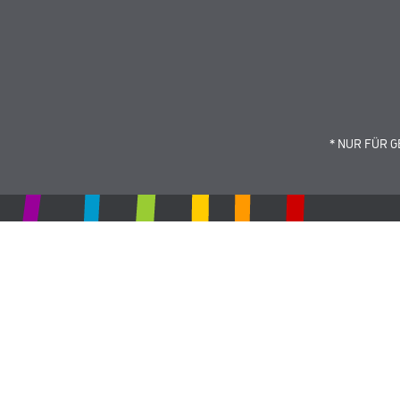
Bodenbeläge
Wand- & Deckenbeläge
Werkzeug & Maschinen
* NUR FÜR 