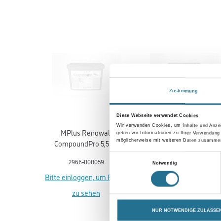
Zustimmung
Diese Webseite verwendet Cookies
Wir verwenden Cookies, um Inhalte und Anzei
geben wir Informationen zu Ihrer Verwendung
möglicherweise mit weiteren Daten zusammen,
Einwilligungsauswahl
Notwendig
MPlus Renowall
MPlus Renowall
CompoundPro 5,5 kg
CompoundPro 15,0 kg
Kleber
Kleber
2966-000059
2966-000060
NUR NOTWENDIGE ZULASSE
Bitte einloggen, um Preise
Bitte einloggen, um Prei