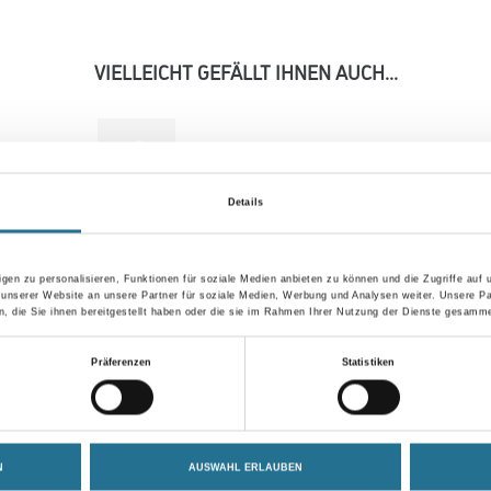
VIELLEICHT GEFÄLLT IHNEN AUCH...
Details
gen zu personalisieren, Funktionen für soziale Medien anbieten zu können und die Zugriffe auf
 unserer Website an unsere Partner für soziale Medien, Werbung und Analysen weiter. Unsere Pa
 die Sie ihnen bereitgestellt haben oder die sie im Rahmen Ihrer Nutzung der Dienste gesamme
Präferenzen
Statistiken
MPlus Renowall
CompoundPro 450 g
Kleber Kartusche
2966-000061
N
AUSWAHL ERLAUBEN
se
Bitte einloggen, um Preise