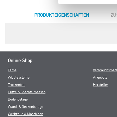
zu sehen
zu sehen
CURRENT
PRODUKTEIGENSCHAFTEN
ZU
TAB:
Online-Shop
Farbe
Verbrauchsmate
WDV-Systeme
Angebote
Trockenbau
Hersteller
Putze & Spachtelmassen