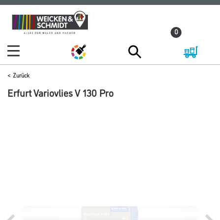
Zum
Zum
Inhalt
Navigationsmenü
0
springen
springen
Zurück
Erfurt Variovlies V 130 Pro