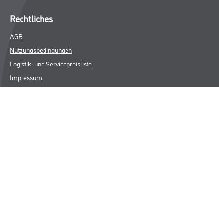
Rechtliches
AGB
Nutzungsbedingungen
Logistik- und Servicepreisliste
Impressum
Datenschutz
Integrität
Kontakt
Follow Us
© Copyright CMS Dienstleistungs-Gesellschaft
* NUR FÜR GEWERBLICHE KUNDEN. ALLE ANGEGEBENEN PREISE
SIND ZZGL. GESETZLICHER MWST.