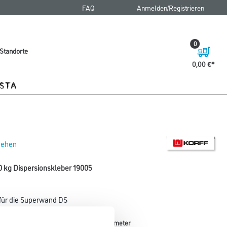
FAQ
Anmelden/Registrieren
0
Standorte
0,00 €
 sehen
0 kg Dispersionskleber 19005
 für die Superwand DS
Breite in centimeter