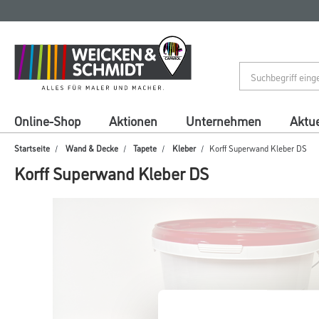
Zum
Zum
Inhalt
Navigationsmenü
springen
springen
Online-Shop
Aktionen
Unternehmen
Aktue
Startseite
Wand & Decke
Tapete
Kleber
Korff Superwand Kleber DS
Korff Superwand Kleber DS