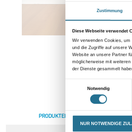
Zustimmung
Diese Webseite verwendet 
Wir verwenden Cookies, um I
und die Zugriffe auf unsere 
Website an unsere Partner fü
möglicherweise mit weiteren
der Dienste gesammelt habe
Einwilligungsauswahl
Notwendig
CURRENT
PRODUKTEIGENSCHAFTEN
ZU
TAB:
NUR NOTWENDIGE ZU