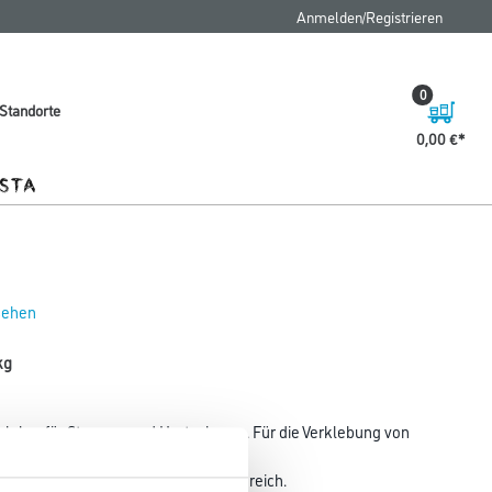
Anmelden/Registrieren
0
Standorte
0,00 €
 sehen
kg
kleber für Styropor und Hartschaum. Für die Verklebung von
 Depron) und Zierprofilen im Innenbereich.