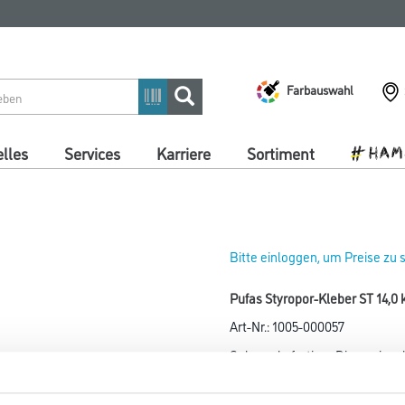
Farbauswahl
lles
Services
Karriere
Sortiment
Bitte einloggen, um Preise zu
Pufas Styropor-Kleber ST 14,0 
Art-Nr.:
1005-000057
Gebrauchsfertiger Dispersions
Deckenplatten, Untertapeten,
Isolierplatten (z.B. pufatherm,