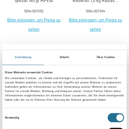
Spezial 180 gr MPVS4
Klebkraft 1,0 kg Raufaser
& Vlies Pulver MNRV
1004-001392
1004-001394
Bitte einloggen, um Preise zu
Bitte einloggen, um Preise zu
sehen
sehen
Zustimmung
Details
Über Cookies
PRODUKTEIGENSCHAFTEN
Diese Webseite verwendet Cookies
Produkteigenschaft
Wir verwenden Cookies, um Inhalte und Anzeigen zu personalisieren, Funktionen für
- Diffusionsoffen
soziale Medien anbieten zu können und die Zugriffe auf unsere Website zu analysieren.
Außerdem geben wir Informationen zu Ihrer Verwendung unserer Website an unsere
- Egalisiert Unebenheiten und Haarrisse
Partner für soziale Medien, Werbung und Analysen weiter. Unsere Partner führen diese
- Einfache Verarbeitung
Informationen möglicherweise mit weiteren Daten zusammen, die Sie ihnen bereitgestellt
- Für Wand und Decke
haben oder die sie im Rahmen Ihrer Nutzung der Dienste gesammelt haben.
- Mehrfach überstreichbar
- PVC-frei
- Schwer entflammbar
Einwilligungsauswahl
Notwendig
- Stoßfest