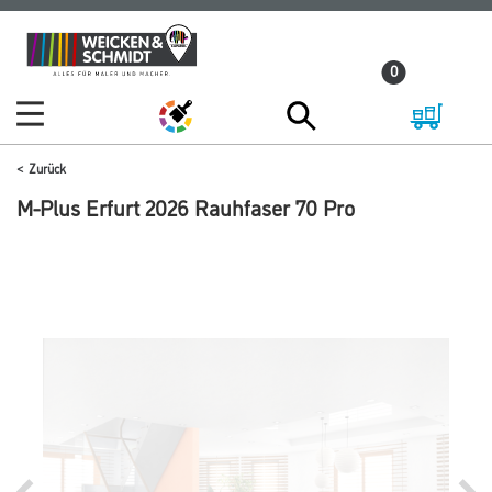
Zum
Zum
Inhalt
Navigationsmenü
0
springen
springen
Zurück
M-Plus Erfurt 2026 Rauhfaser 70 Pro