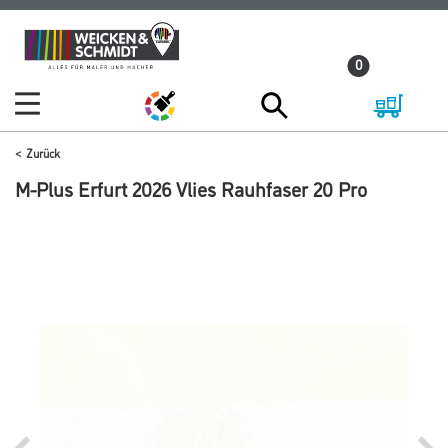
Zum
Zum
Inhalt
Navigationsmenü
0
springen
springen
Zurück
M-Plus Erfurt 2026 Vlies Rauhfaser 20 Pro