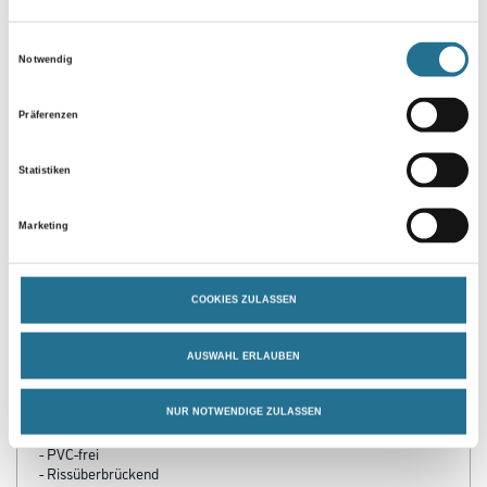
Einwilligungsauswahl
Notwendig
Präferenzen
Statistiken
Marketing
PRODUKTEIGENSCHAFTEN
Produkteigenschaft
COOKIES ZULASSEN
- Diffusionsoffen
- Egalisiert Unebenheiten und Haarrisse
- Für Wand und Decke
AUSWAHL ERLAUBEN
- Hohe Reißfestigkeit
- Keine Weichzeit
- Leicht entfernbar
NUR NOTWENDIGE ZULASSEN
- Mehrfach überstreichbar
- PVC-frei
- Rissüberbrückend