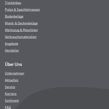
- Wandklebetechnik
ZUSATZINFOS
GEFAHRENHINWEISE
DATENBLÄTTER
SPEZIFIKATIONEN
Online-Shop
Farbe
WDV-Systeme