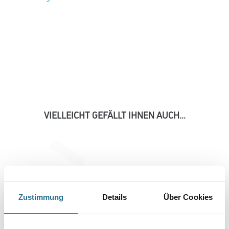
Überstreichbarer Wandbelag bestehend aus mehreren Papierlagen
sowie textil- und strukturgebenden Holzfasern.
Farbtonbezeichnung
Länge in centimeter
Breite in centimeter
Gebinde
Zustimmung
Details
Über Cookies
Umrechnungsfaktoren