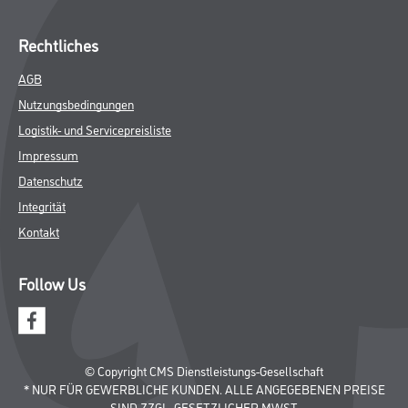
Trockenbau
Putze & Spachtelmassen
Bodenbeläge
Wand- & Deckenbeläge
Werkzeug & Maschinen
Verbrauchsmaterialien
Angebote
Hersteller
Über Uns
Unternehmen
Aktuelles
Service
Karriere
Sortiment
FAQ