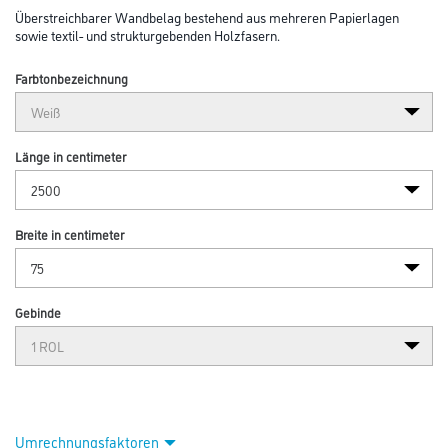
Abbildung ähnlich
Bitte einloggen, um Preise zu sehen
Erfurt Vlies Rauhfaser 52/75 Pro 25,00m x 0,75m
Art-Nr.:
3004-001849