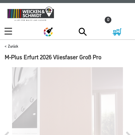
Zum
Zum
Inhalt
Navigationsmenü
0
springen
springen
Zurück
M-Plus Erfurt 2026 Vliesfaser Groß Pro