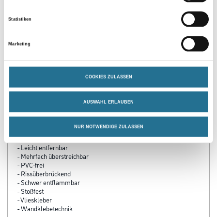
Granulat MNUG
1004-001357
1004-001395
Statistiken
Bitte einloggen, um Preise zu
Bitte einloggen, um Preise zu
sehen
sehen
Marketing
COOKIES ZULASSEN
PRODUKTEIGENSCHAFTEN
AUSWAHL ERLAUBEN
Produkteigenschaft
- Diffusionsoffen
NUR NOTWENDIGE ZULASSEN
- Für Wand und Decke
- Keine Weichzeit
- Leicht entfernbar
- Mehrfach überstreichbar
- PVC-frei
- Rissüberbrückend
- Schwer entflammbar
- Stoßfest
- Vlieskleber
- Wandklebetechnik