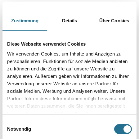
Zustimmung
Details
Über Cookies
Diese Webseite verwendet Cookies
Wir verwenden Cookies, um Inhalte und Anzeigen zu
personalisieren, Funktionen für soziale Medien anbieten
VIELLEICHT GEFÄLLT IHNEN AUCH...
zu können und die Zugriffe auf unsere Website zu
analysieren. Außerdem geben wir Informationen zu Ihrer
Verwendung unserer Website an unsere Partner für
soziale Medien, Werbung und Analysen weiter. Unsere
Partner führen diese Informationen möglicherweise mit
weiteren Daten zusammen, die Sie ihnen bereitgestellt
haben oder die sie im Rahmen Ihrer Nutzung der Dienste
gesammelt haben.
Einwilligungsauswahl
Henkel Metylan Vlies 180
Henkel Metylan NP Hohe
Notwendig
gr MPV20
Klebkraft 5,0 kg Universal