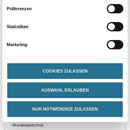
Granulat MNUG
1004-001357
1004-001395
Präferenzen
Bitte einloggen, um Preise zu
Bitte einloggen, um Preise zu
sehen
sehen
Statistiken
Marketing
PRODUKTEIGENSCHAFTEN
Produkteigenschaft
COOKIES ZULASSEN
- Diffusionsoffen
- Für Wand und Decke
- Keine Weichzeit
- Leicht entfernbar
AUSWAHL ERLAUBEN
- Mehrfach überstreichbar
- PVC-frei
- Rissüberbrückend
- Schwer entflammbar
NUR NOTWENDIGE ZULASSEN
- Stoßfest
- Vlieskleber
- Wandklebetechnik