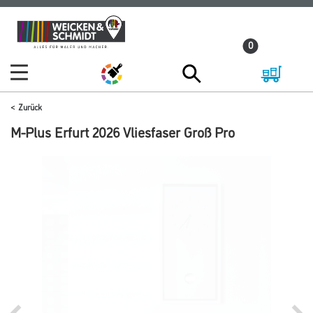
Zum
Zum
Inhalt
Navigationsmenü
0
springen
springen
Zurück
M-Plus Erfurt 2026 Vliesfaser Groß Pro