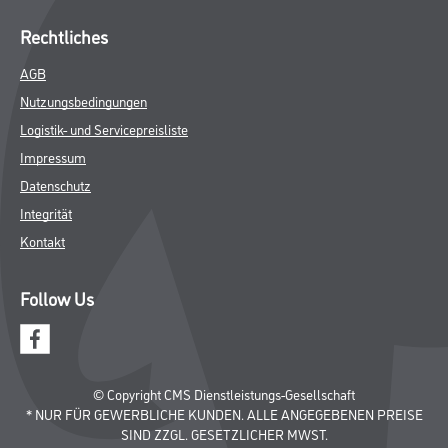
Putze & Spachtelmassen
Bodenbeläge
Wand- & Deckenbeläge
Werkzeug & Maschinen
Verbrauchsmaterialien
Angebote
Hersteller
Über Uns
Unternehmen
Aktuelles
Service
Karriere
Sortiment
FAQ