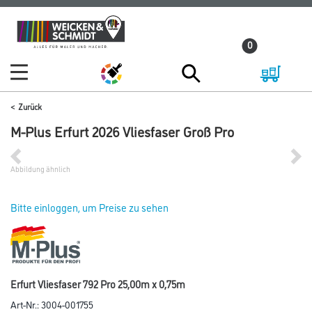
Zum
Zum
Inhalt
Navigationsmenü
0
springen
springen
Zurück
M-Plus Erfurt 2026 Vliesfaser Groß Pro