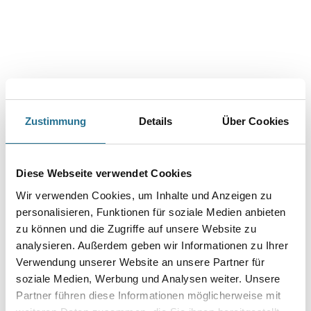
Zustimmung
Details
Über Cookies
PRODUKTEIGENSCHAFTEN
Diese Webseite verwendet Cookies
Produkteigenschaft
- Diffusionsoffen
Wir verwenden Cookies, um Inhalte und Anzeigen zu
- Für Wand und Decke
personalisieren, Funktionen für soziale Medien anbieten
- Keine Weichzeit
- Leicht entfernbar
zu können und die Zugriffe auf unsere Website zu
- Mehrfach überstreichbar
analysieren. Außerdem geben wir Informationen zu Ihrer
- PVC-frei
Verwendung unserer Website an unsere Partner für
- Rissüberbrückend
- Schwer entflammbar
soziale Medien, Werbung und Analysen weiter. Unsere
- Stoßfest
Partner führen diese Informationen möglicherweise mit
- Vlieskleber