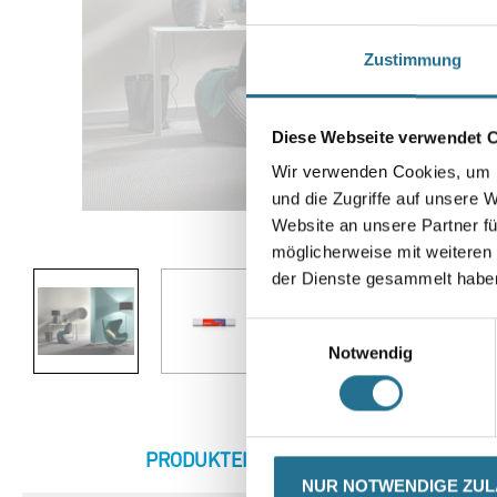
Zustimmung
Diese Webseite verwendet 
Wir verwenden Cookies, um I
und die Zugriffe auf unsere 
Website an unsere Partner fü
Abbildung ähnlich
möglicherweise mit weiteren
der Dienste gesammelt habe
Einwilligungsauswahl
Notwendig
CURRENT
PRODUKTEIGENSCHAFTEN
ZU
TAB:
NUR NOTWENDIGE ZU