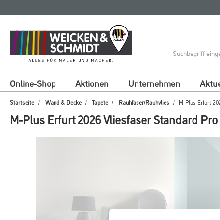
Zum
Zum
Inhalt
Navigationsmenü
springen
springen
Online-Shop
Aktionen
Unternehmen
Aktue
Startseite
Wand & Decke
Tapete
Rauhfaser/Rauhvlies
M-Plus Erfurt 20
M-Plus Erfurt 2026 Vliesfaser Standard Pro