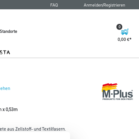
FAQ
Anmelden/Registrieren
0
Standorte
0,00 €
 sehen
5m x 0,53m
e aus Zellstoff- und Textilfasern.