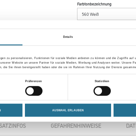
Farbtonbezeichnung
Breite in centimeter
Details
gen zu personalisieren, Funktionen für soziale Medien anbieten zu können und die Zugriffe auf
Umrechnungsfaktoren
 unserer Website an unsere Partner für soziale Medien, Werbung und Analysen weiter. Unsere Pa
 die Sie ihnen bereitgestellt haben oder die sie im Rahmen Ihrer Nutzung der Dienste gesamme
Präferenzen
Statistiken
N
AUSWAHL ERLAUBEN
SATZINFOS
GEFAHRENHINWEISE
DAT