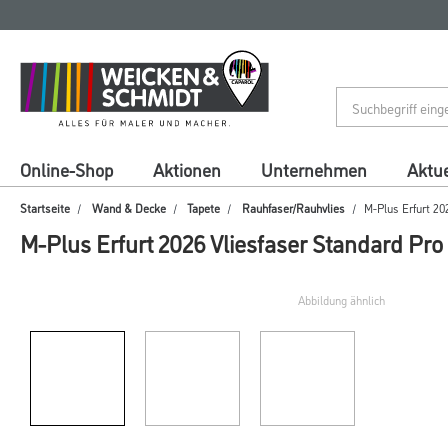
Zum
Zum
Inhalt
Navigationsmenü
springen
springen
Online-Shop
Aktionen
Unternehmen
Aktue
Startseite
Wand & Decke
Tapete
Rauhfaser/Rauhvlies
M-Plus Erfurt 20
M-Plus Erfurt 2026 Vliesfaser Standard Pro
Abbildung ähnlich