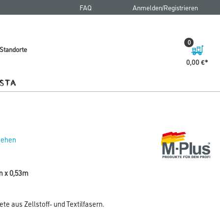
FAQ
Anmelden/Registrieren
0
Standorte
0,00 €
 sehen
5m x 0,53m
e aus Zellstoff- und Textilfasern.