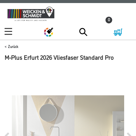
Zum
Zum
Inhalt
Navigationsmenü
0
springen
springen
Zurück
M-Plus Erfurt 2026 Vliesfaser Standard Pro