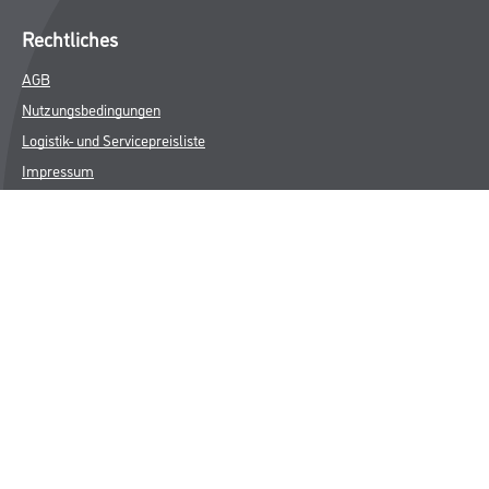
Rechtliches
AGB
Nutzungsbedingungen
Logistik- und Servicepreisliste
Impressum
Datenschutz
Integrität
Kontakt
Follow Us
© Copyright CMS Dienstleistungs-Gesellschaft
* NUR FÜR GEWERBLICHE KUNDEN. ALLE ANGEGEBENEN PREISE
SIND ZZGL. GESETZLICHER MWST.