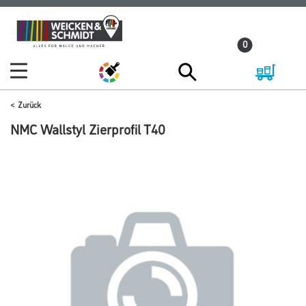
Zum
Zum
Inhalt
Navigationsmenü
0
springen
springen
Zurück
NMC Wallstyl Zierprofil T40