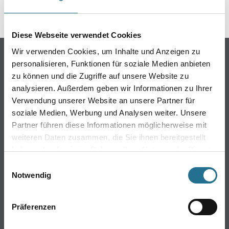
Diese Webseite verwendet Cookies
Wir verwenden Cookies, um Inhalte und Anzeigen zu
Online-Shop
personalisieren, Funktionen für soziale Medien anbieten
Farbe
zu können und die Zugriffe auf unsere Website zu
WDV-Systeme
analysieren. Außerdem geben wir Informationen zu Ihrer
Verwendung unserer Website an unsere Partner für
Trockenbau
soziale Medien, Werbung und Analysen weiter. Unsere
Putze & Spachtelmassen
Partner führen diese Informationen möglicherweise mit
Bodenbeläge
weiteren Daten zusammen, die Sie ihnen bereitgestellt
Wand- & Deckenbeläge
haben oder die sie im Rahmen Ihrer Nutzung der Dienste
Werkzeug & Maschinen
gesammelt haben.
Einwilligungsauswahl
Verbrauchsmaterialien
Notwendig
Angebote
Hersteller
Präferenzen