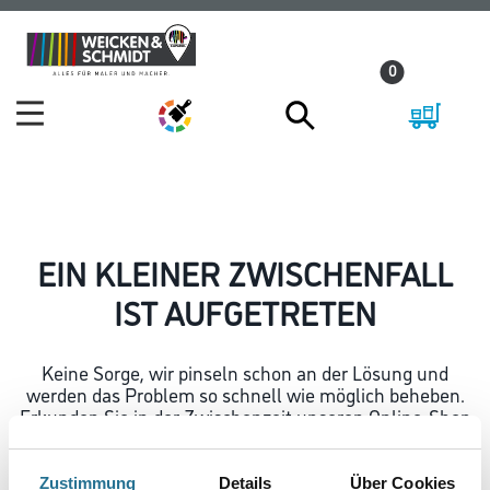
Zum
Zum
Inhalt
Navigationsmenü
0
springen
springen
EIN KLEINER ZWISCHENFALL
IST AUFGETRETEN
Keine Sorge, wir pinseln schon an der Lösung und
werden das Problem so schnell wie möglich beheben.
Erkunden Sie in der Zwischenzeit unseren Online-Shop
und lassen Sie sich inspirieren.
ZURÜCK ZUM ONLINE-SHOP
Zustimmung
Details
Über Cookies