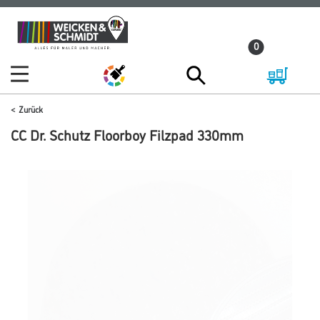
Zum
Zum
Inhalt
Navigationsmenü
0
springen
springen
Zurück
CC Dr. Schutz Floorboy Filzpad 330mm