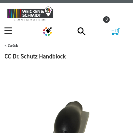
Zum
Zum
Inhalt
Navigationsmenü
0
springen
springen
Zurück
CC Dr. Schutz Handblock