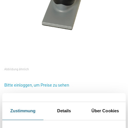
Abbildung ähnlich
Bitte einloggen, um Preise zu sehen
CC Handblock 70x198 mm Art.-Nr. 8000928500
Art-Nr.:
2062-000764
Zustimmung
Details
Über Cookies
Handblock mit Absaugung für Abranet und Abranopp 70x198mm für
Rand- und Eckenbereiche.