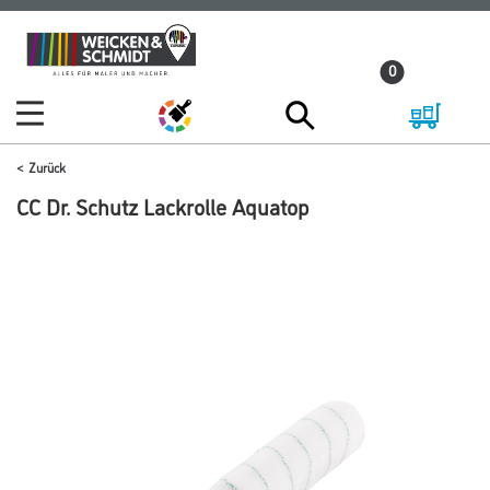
Zum
Zum
Inhalt
Navigationsmenü
0
springen
springen
Zurück
CC Dr. Schutz Lackrolle Aquatop