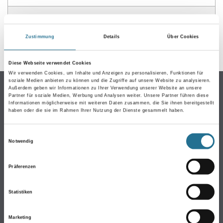
GEFAHRENHINWEISE
Zustimmung
Details
Über Cookies
DATENBLÄTTER
Diese Webseite verwendet Cookies
Wir verwenden Cookies, um Inhalte und Anzeigen zu personalisieren, Funktionen für
soziale Medien anbieten zu können und die Zugriffe auf unsere Website zu analysieren.
Online-Shop
Außerdem geben wir Informationen zu Ihrer Verwendung unserer Website an unsere
Partner für soziale Medien, Werbung und Analysen weiter. Unsere Partner führen diese
Informationen möglicherweise mit weiteren Daten zusammen, die Sie ihnen bereitgestellt
Farbe
haben oder die sie im Rahmen Ihrer Nutzung der Dienste gesammelt haben.
WDV-Systeme
Trockenbau
Einwilligungsauswahl
Notwendig
Putze & Spachtelmassen
Bodenbeläge
Präferenzen
Wand- & Deckenbeläge
Werkzeug & Maschinen
Statistiken
Verbrauchsmaterialien
Angebote
Marketing