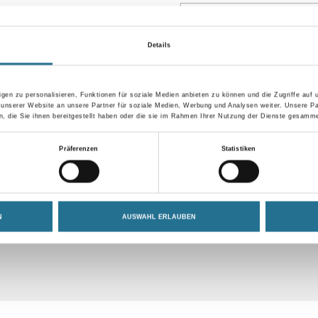
Details
Umrechnungsfaktoren
gen zu personalisieren, Funktionen für soziale Medien anbieten zu können und die Zugriffe auf
 unserer Website an unsere Partner für soziale Medien, Werbung und Analysen weiter. Unsere Pa
 die Sie ihnen bereitgestellt haben oder die sie im Rahmen Ihrer Nutzung der Dienste gesamme
Präferenzen
Statistiken
N
AUSWAHL ERLAUBEN
GEFAHRENHINWEISE
DATENBLÄTTER