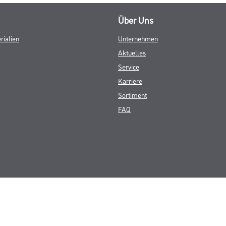
Über Uns
rialien
Unternehmen
Aktuelles
Service
Karriere
Sortiment
FAQ
© Copyright CMS Dienstleistungs-Gesellschaft
GEWERBLICHE KUNDEN. ALLE ANGEGEBENEN PREISE SIND ZZGL. GESETZL
**Punktestand wird innerhalb mehrerer Wochen aktualisiert.