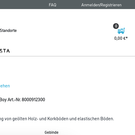
FAQ
Anmelden/Registrieren
0
Standorte
0,00 €
 sehen
Boy Art.-Nr. 8000912300
ung von geölten Holz- und Korkböden und elastischen Böden.
Gebinde