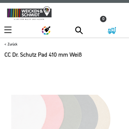
Zum
Zum
Inhalt
Navigationsmenü
0
springen
springen
Zurück
CC Dr. Schutz Pad 410 mm Weiß