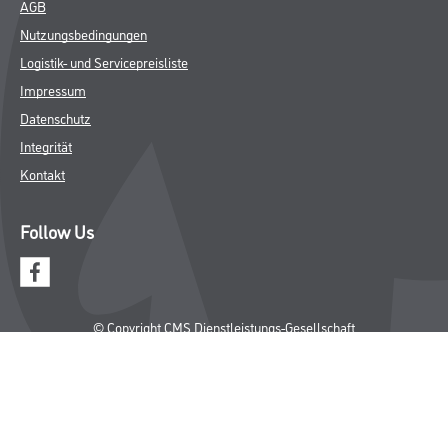
AGB
Nutzungsbedingungen
Logistik- und Servicepreisliste
Impressum
Datenschutz
Integrität
Kontakt
Follow Us
© Copyright CMS Dienstleistungs-Gesellschaft
* NUR FÜR GEWERBLICHE KUNDEN. ALLE ANGEGEBENEN PREISE
SIND ZZGL. GESETZLICHER MWST.
**Punktestand wird innerhalb mehrerer Wochen aktualisiert.