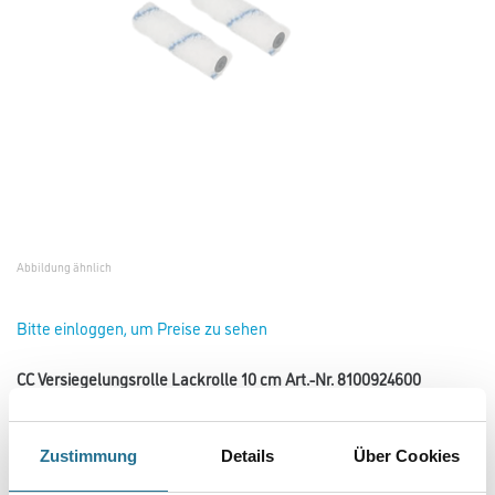
Abbildung ähnlich
Bitte einloggen, um Preise zu sehen
CC Versiegelungsrolle Lackrolle 10 cm Art.-Nr. 8100924600
Art-Nr.:
2062-000780
Spezialrolle für kleine Flächen und Randbereiche, für alle PU Siegel
Zustimmung
Details
Über Cookies
sowie alle Parkett- und Korklacke und Grundierungen.