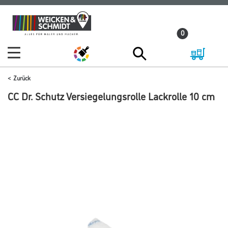
Zum
Zum
Inhalt
Navigationsmenü
0
springen
springen
Zurück
CC Dr. Schutz Versiegelungsrolle Lackrolle 10 cm