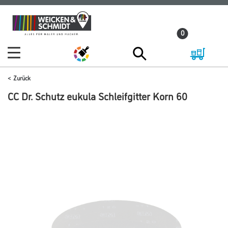
Zum
Zum
Inhalt
Navigationsmenü
0
springen
springen
Zurück
CC Dr. Schutz eukula Schleifgitter Korn 60