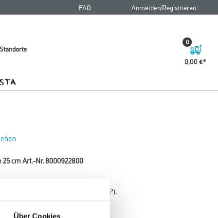
FAQ
Anmelden/Registrieren
0
Standorte
0,00 €
 sehen
e 25 cm Art.-Nr. 8000922800
trag von Super PU Siegel (ca. 100g/m²).
Über Cookies