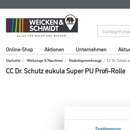
Zum
Zum
Inhalt
Navigationsmenü
springen
springen
Online-Shop
Aktionen
Unternehmen
Aktue
Startseite
Werkzeuge & Maschinen
Bodenlegerwerkzeuge
CC Dr. Schutz e
CC Dr. Schutz eukula Super PU Profi-Rolle
Zustimmung