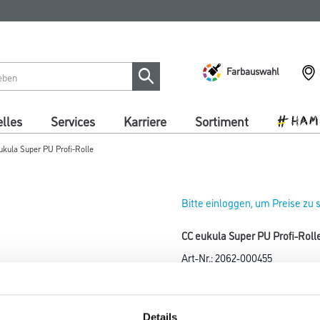
Farbauswahl
lles
Services
Karriere
Sortiment
ukula Super PU Profi-Rolle
Bitte einloggen, um Preise zu
CC eukula Super PU Profi-Roll
Art-Nr.:
2062-000455
Speziell entwickelt für den Auf
Gebinde
Details