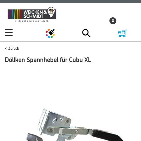
Zum
Zum
Inhalt
Navigationsmenü
0
springen
springen
Zurück
Döllken Spannhebel für Cubu XL