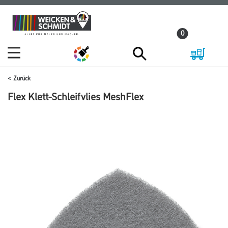
Zum
Zum
Inhalt
Navigationsmenü
0
springen
springen
Zurück
Flex Klett-Schleifvlies MeshFlex