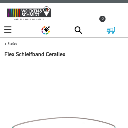
Zum
Zum
Inhalt
Navigationsmenü
0
springen
springen
Zurück
Flex Schleifband Ceraflex