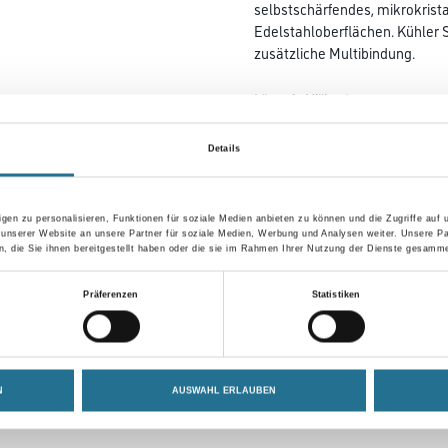
selbstschärfendes, mikrokrista
Edelstahloberflächen. Kühler S
zusätzliche Multibindung.
Länge in Millimeter
Details
Körnung
gen zu personalisieren, Funktionen für soziale Medien anbieten zu können und die Zugriffe auf
 unserer Website an unsere Partner für soziale Medien, Werbung und Analysen weiter. Unsere Pa
 die Sie ihnen bereitgestellt haben oder die sie im Rahmen Ihrer Nutzung der Dienste gesamme
Umrechnungsfaktoren
Präferenzen
Statistiken
N
AUSWAHL ERLAUBEN