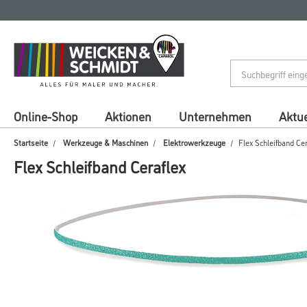
Zum
Zum
Inhalt
Navigationsmenü
springen
springen
Online-Shop
Aktionen
Unternehmen
Aktue
Startseite
Werkzeuge & Maschinen
Elektrowerkzeuge
Flex Schleifband Cer
Flex Schleifband Ceraflex