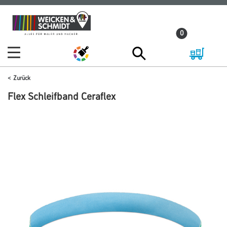
Zum
Zum
Inhalt
Navigationsmenü
0
springen
springen
Zurück
Flex Schleifband Ceraflex