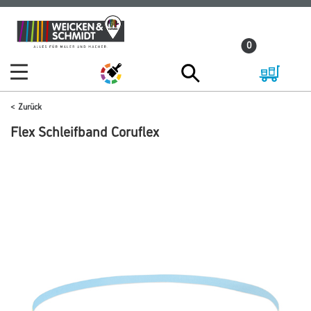
Zum
Zum
Inhalt
Navigationsmenü
0
springen
springen
Zurück
Flex Schleifband Coruflex