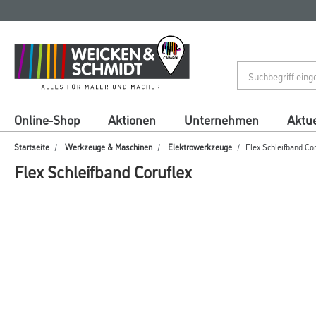
Zum
Zum
Inhalt
Navigationsmenü
springen
springen
Online-Shop
Aktionen
Unternehmen
Aktue
Startseite
Werkzeuge & Maschinen
Elektrowerkzeuge
Flex Schleifband Cor
Flex Schleifband Coruflex