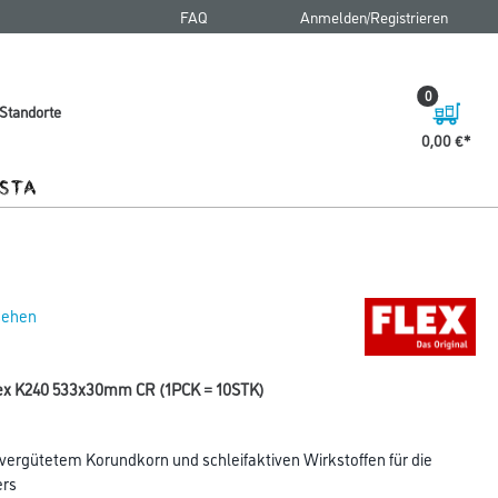
FAQ
Anmelden/Registrieren
0
Standorte
0,00 €
 sehen
flex K240 533x30mm CR (1PCK = 10STK)
 vergütetem Korundkorn und schleifaktiven Wirkstoffen für die
ers