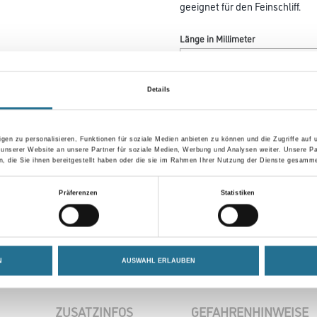
geeignet für den Feinschliff.
Länge in Millimeter
Details
Körnung
gen zu personalisieren, Funktionen für soziale Medien anbieten zu können und die Zugriffe auf
 unserer Website an unsere Partner für soziale Medien, Werbung und Analysen weiter. Unsere Pa
Umrechnungsfaktoren
 die Sie ihnen bereitgestellt haben oder die sie im Rahmen Ihrer Nutzung der Dienste gesamme
Präferenzen
Statistiken
N
AUSWAHL ERLAUBEN
ZUSATZINFOS
GEFAHRENHINWEISE