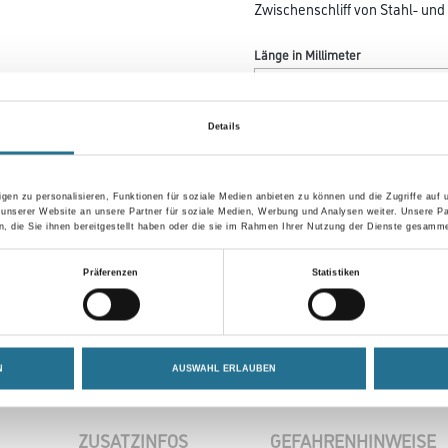
Zwischenschliff von Stahl- und
Länge in Millimeter
Details
Körnung
gen zu personalisieren, Funktionen für soziale Medien anbieten zu können und die Zugriffe auf
 unserer Website an unsere Partner für soziale Medien, Werbung und Analysen weiter. Unsere Pa
Umrechnungsfaktoren
 die Sie ihnen bereitgestellt haben oder die sie im Rahmen Ihrer Nutzung der Dienste gesamme
Präferenzen
Statistiken
N
AUSWAHL ERLAUBEN
ZUSATZINFOS
GEFAHRENHINWEISE