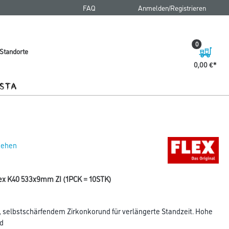
FAQ
Anmelden/Registrieren
0
Standorte
0,00 €
 sehen
flex K40 533x9mm ZI (1PCK = 10STK)
 selbstschärfendem Zirkonkorund für verlängerte Standzeit. Hohe
nd