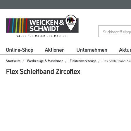
Zum
Zum
Inhalt
Navigationsmenü
springen
springen
Online-Shop
Aktionen
Unternehmen
Aktue
Startseite
Werkzeuge & Maschinen
Elektrowerkzeuge
Flex Schleifband Zir
Flex Schleifband Zircoflex