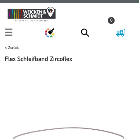
Zum
Zum
Inhalt
Navigationsmenü
0
springen
springen
Zurück
Flex Schleifband Zircoflex