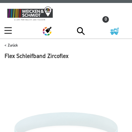
Zum
Zum
Inhalt
Navigationsmenü
0
springen
springen
Zurück
Flex Schleifband Zircoflex