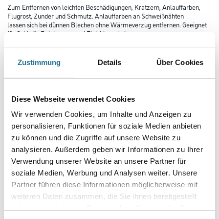
Zum Entfernen von leichten Beschädigungen, Kratzern, Anlauffarben,
Flugrost, Zunder und Schmutz. Anlauffarben an Schweißnähten
lassen sich bei dünnen Blechen ohne Wärmeverzug entfernen. Geeignet
für Schleif-, Reinigungs- und Finishingarbeiten an
Edelstahlstahl, Stahl, Titanlegierungen, Leichtmetallen, Buntmetallen
und Kunststoffen.
Zustimmung
Details
Über Cookies
Länge in Millimeter
Diese Webseite verwendet Cookies
Breite in millimeter
Wir verwenden Cookies, um Inhalte und Anzeigen zu
personalisieren, Funktionen für soziale Medien anbieten
zu können und die Zugriffe auf unsere Website zu
Körnung
analysieren. Außerdem geben wir Informationen zu Ihrer
Verwendung unserer Website an unsere Partner für
soziale Medien, Werbung und Analysen weiter. Unsere
Partner führen diese Informationen möglicherweise mit
weiteren Daten zusammen, die Sie ihnen bereitgestellt
Umrechnungsfaktoren
haben oder die sie im Rahmen Ihrer Nutzung der Dienste