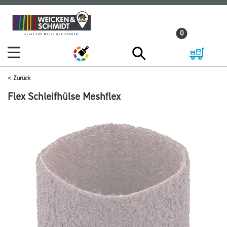
Zum
Zum
Inhalt
Navigationsmenü
0
springen
springen
Zurück
Flex Schleifhülse Meshflex