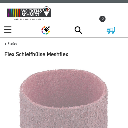
Zum
Zum
Inhalt
Navigationsmenü
0
springen
springen
Zurück
Flex Schleifhülse Meshflex