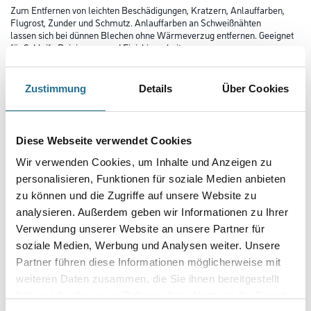
Zum Entfernen von leichten Beschädigungen, Kratzern, Anlauffarben,
Flugrost, Zunder und Schmutz. Anlauffarben an Schweißnähten
lassen sich bei dünnen Blechen ohne Wärmeverzug entfernen. Geeignet
für Schleif-, Reinigungs- und Finishingarbeiten an
Edelstahlstahl, Stahl, Titanlegierungen, Leichtmetallen, Buntmetallen
und Kunststoffen.
Zustimmung
Details
Über Cookies
Länge in Millimeter
Diese Webseite verwendet Cookies
Breite in millimeter
Wir verwenden Cookies, um Inhalte und Anzeigen zu
personalisieren, Funktionen für soziale Medien anbieten
zu können und die Zugriffe auf unsere Website zu
Körnung
analysieren. Außerdem geben wir Informationen zu Ihrer
Verwendung unserer Website an unsere Partner für
soziale Medien, Werbung und Analysen weiter. Unsere
Partner führen diese Informationen möglicherweise mit
weiteren Daten zusammen, die Sie ihnen bereitgestellt
Umrechnungsfaktoren
haben oder die sie im Rahmen Ihrer Nutzung der Dienste