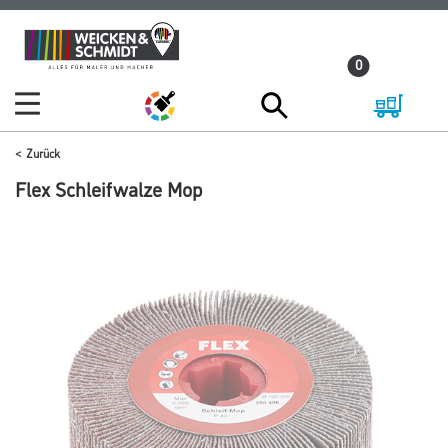
Zum
Zum
Inhalt
Navigationsmenü
0
springen
springen
Zurück
Flex Schleifwalze Mop